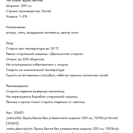
Тип ткани: вуаль лёгкая
Ширина: 300 см
Страна производства: Китай
Усадка: 1–2%
Назначение:
шторы, тюль, воздушные занавесы, декор окон
Уход:
Стирка при температуре до 30 °C
Режим стиральной машины: «Деликатная стирка»
Отжим: до 600 оборотов
Не использовать отбеливатели с хлором
Гладить на минимальной температуре
Сушить естественным способом, избегая прямых солнечных лучей
Рекомендации:
Стирать изделия вывернув наизнанку
Не перегружать барабан стиральной машины
Тёмные и яркие ткани стирать отдельно от светлых
Арт. 30685
_meta_title: Вуаль белая без утяжелителя ширина 300 см, 100%п/э Китай
(30685)
_meta_description: Вуаль белая без утяжелителя ширина 300 см, 100%п/э