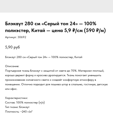
Блэкаут 280 см «Серый тон 24» — 100%
полиэстер, Китай — цена 5,9 ₽/см (590 ₽/м)
Артикул:
30692
5,90
руб
Блэкаут 280 см «Серый тон 24» — 100% полиэстер, Китай
Описание:
Портьерная ткань блэкаут с защитой от света до 70%. Материал плотный,
хорошо держит форму и красиво драпируется. Ткань помогает уменьшить
проникновение солнечного света и создаёт комфортную атмосферу в
помещении. Отлично подходит для пошива штор в спальню, гостиную, детскую
или офис.
Характеристики:
Состав: 100% полиэстер (п/э)
Тип ткани: блэкаут
Плотность: ~240 г/м²