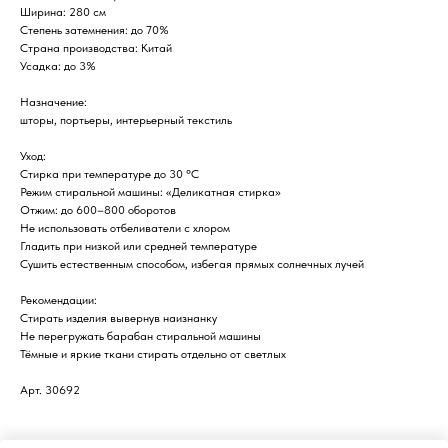
Ширина: 280 см
Степень затемнения: до 70%
Страна производства: Китай
Усадка: до 3%
Назначение:
шторы, портьеры, интерьерный текстиль
Уход:
Стирка при температуре до 30 °C
Режим стиральной машины: «Деликатная стирка»
Отжим: до 600–800 оборотов
Не использовать отбеливатели с хлором
Гладить при низкой или средней температуре
Сушить естественным способом, избегая прямых солнечных лучей
Рекомендации:
Стирать изделия вывернув наизнанку
Не перегружать барабан стиральной машины
Тёмные и яркие ткани стирать отдельно от светлых
Арт. 30692