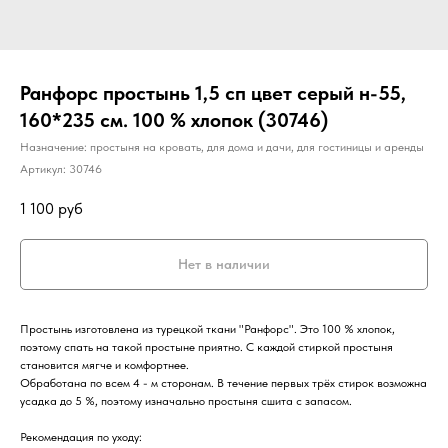
Ранфорс простынь 1,5 сп цвет серый н-55,
160*235 см. 100 % хлопок (30746)
Назначение: простыня на кровать, для дома и дачи, для гостиницы и аренды
Артикул:
30746
1 100
руб
Нет в наличии
Простынь изготовлена из турецкой ткани "Ранфорс". Это 100 % хлопок,
поэтому спать на такой простыне приятно. С каждой стиркой простыня
становится мягче и комфортнее.
Обработана по всем 4 - м сторонам. В течение первых трёх стирок возможна
усадка до 5 %, поэтому изначально простыня сшита с запасом.
Рекомендация по уходу: