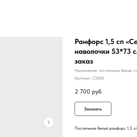
Ранфорс 1,5 сп «С
наволочки 53*73 с
заказ
Назначение: постельное бельё, г
Артикул:
33860
2 700
руб
Заказать
Постельное бельё ранфорс 1,5 с