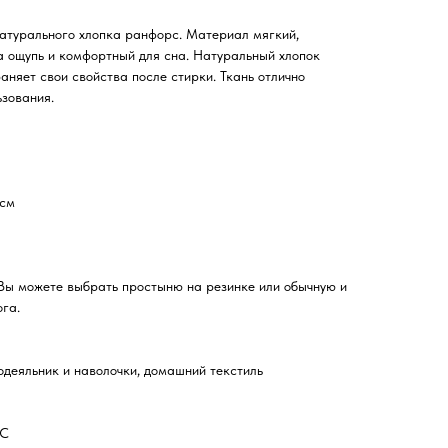
натурального хлопка ранфорс. Материал мягкий,
а ощупь и комфортный для сна. Натуральный хлопок
аняет свои свойства после стирки. Ткань отлично
ьзования.
 см
 Вы можете выбрать простыню на резинке или обычную и
ога.
одеяльник и наволочки, домашний текстиль
°C