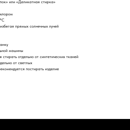
пок» или «Деликатная стирка»
 хлором
 °C
избегая прямых солнечных лучей
нанку
льной машины
я стирать отдельно от синтетических тканей
дельно от светлых
екомендуется постирать изделие