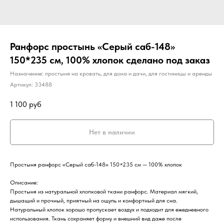
Ранфорс простынь «Серый саб-148»
150*235 см, 100% хлопок сделано под заказ
Назначение: простыня на кровать, для дома и дачи, для гостиницы и аренды
Артикул:
33488
1 100
руб
Нет в наличии
Простыня ранфорс «Серый саб-148» 150×235 см — 100% хлопок
Описание:
Простыня из натуральной хлопковой ткани ранфорс. Материал мягкий,
дышащий и прочный, приятный на ощупь и комфортный для сна.
Натуральный хлопок хорошо пропускает воздух и подходит для ежедневного
использования. Ткань сохраняет форму и внешний вид даже после