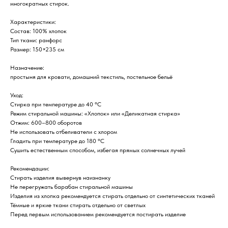
многократных стирок.
Характеристики:
Состав: 100% хлопок
Тип ткани: ранфорс
Размер: 150×235 см
Назначение:
простыня для кровати, домашний текстиль, постельное бельё
Уход:
Стирка при температуре до 40 °C
Режим стиральной машины: «Хлопок» или «Деликатная стирка»
Отжим: 600–800 оборотов
Не использовать отбеливатели с хлором
Гладить при температуре до 180 °C
Сушить естественным способом, избегая прямых солнечных лучей
Рекомендации:
Стирать изделия вывернув наизнанку
Не перегружать барабан стиральной машины
Изделия из хлопка рекомендуется стирать отдельно от синтетических тканей
Тёмные и яркие ткани стирать отдельно от светлых
Перед первым использованием рекомендуется постирать изделие