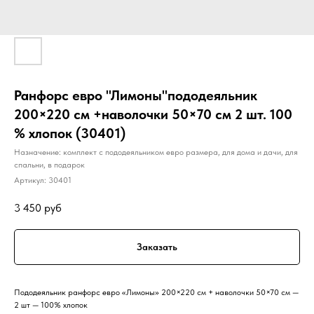
Ранфорс евро "Лимоны"пододеяльник
200×220 см +наволочки 50×70 см 2 шт. 100
% хлопок (30401)
Назначение: комплект с пододеяльником евро размера, для дома и дачи, для
спальни, в подарок
Артикул:
30401
3 450
руб
Заказать
Пододеяльник ранфорс евро «Лимоны» 200×220 см + наволочки 50×70 см —
2 шт — 100% хлопок