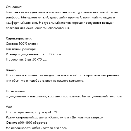
Описание:
Комплект из пододеяльника и наволочек из натуральной хлопковой ткани
ранфорс. Материал мягкий, дышащий и прочный, приятный на ощупь и
комфортный для сна. Натуральный хлопок хорошо пропускает воздух и
подходит для ежедневного использования.
Характеристики:
Состав: 100% хлопок
Тип ткани: ранфорс
Размер пододеяльника: 200×220 см
Наволочки: 2 шт 50×70 см
Важно:
Простыня в комплект не входит. Вы можете выбрать простыню на резинке
или обычную и подобрать цвет из нашего каталога.
Назначение:
пододеяльник и наволочки, комплект постельного белья, домашний текстиль
Уход:
Стирка при температуре до 40 °C
Режим стиральной машины: «Хлопок» или «Деликатная стирка»
Отжим: 600–800 оборотов
Не использовать отбеливатели с хлором