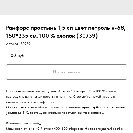
Ранфорс простынь 1,5 сп цвет петроль н-68,
160*235 см. 100 % хлопок (30739)
Артикул:
30739
1 100
руб
Нет в наличии
Простынь изготовлена из турецкой ткани "Ранфорс". Это 100 % хлопок,
поэтому спать на такой простыне приятно. С каждой стиркой простыня
становится мягче и комфортнее.
Обработана по всем 4 - м сторонам. В течение первых трёх стирок возможна
усадка до 5 %, поэтому изначально простыня сшита с запасом.
Рекомендация по уходу:
Машинная стирка 40 °, отжим 400-600 оборотов. Не перегружать барабан