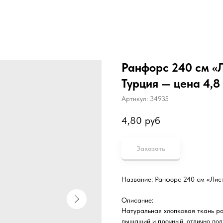
Ранфорс 240 см «Л
Турция — цена 4,8 
Артикул:
34935
4,80
руб
Заказать
Название: Ранфорс 240 см «Лист
Описание:
Натуральная хлопковая ткань р
дышащий и прочный, отлично под