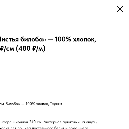
истья билоба» — 100% хлопок,
₽/см (480 ₽/м)
ья билоба» — 100% хлопок, Турция
анфорс шириной 240 см. Материал приятный на ощупь,
ходит для пошива постельного белья и домашнего