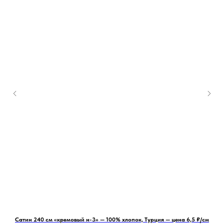
см
Сатин 240 см «кремовый н-3» — 100% хлопок, Турция — цена 6,5 ₽/см
Сат