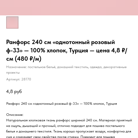
Ранфорс 240 см «однотонный розовый
ф-33» — 100% хлопок, Турция — цена 4,8 ₽/
см (480 ₽/м)
Назначение: постельное бельё, домашний текстиль, одежда, декоративные
проекты
Артикул:
28170
4,8
руб
Ранфорс 240 см «однотонный розовый ф-33» — 100% хлопок, Турция
Описание:
Натуральная хлопковая ткань ранфорс шириной 240 см. Материал приятный
на ощупь, дышащий и прочный, отлично подходит для пошива постельного
белья и домашнего текстиля. Ткань хорошо пропускает воздух, комфортна для
сна и сохраняет свои свойства после стирки. Подходит для пошива