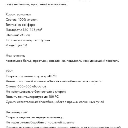
пододеяльников, простыней и наволочек.
Характеристики:
Состав: 100% хлопок
Тип ткани: ранфорс
Плотность: 120–125 г/м²
Ширина: 240 см
Страна производства: Турция
Усадка: до 5%
Назначение:
постельное бельё, простыни, наволочки, пододеяльники, домашний текстиль
Уход:
Стирка при температуре до 40 °C
Режим стиральной машины: «Хлопок» или «Деликатная стирка»
Отжим: 600–800 оборотов
Не использовать отбеливатели с хлором
Гладить при температуре до 180 °C
Сушить естественным способом, избегая прямых солнечных лучей
Рекомендации:
Стирать изделия вывернув наизнанку
Не перегружать барабан стиральной машины
Изделия из хлопка рекомендуется стирать отдельно от синтетических тканей