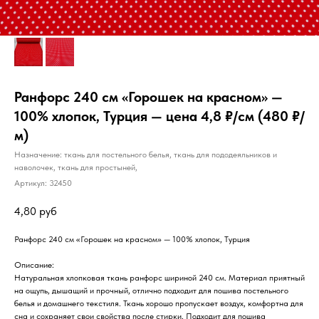
Ранфорс 240 см «Горошек на красном» —
100% хлопок, Турция — цена 4,8 ₽/см (480 ₽/
м)
Назначение: ткань для постельного белья, ткань для пододеяльников и
наволочек, ткань для простыней,
Артикул:
32450
4,80
руб
Ранфорс 240 см «Горошек на красном» — 100% хлопок, Турция
Описание:
Натуральная хлопковая ткань ранфорс шириной 240 см. Материал приятный
на ощупь, дышащий и прочный, отлично подходит для пошива постельного
белья и домашнего текстиля. Ткань хорошо пропускает воздух, комфортна для
сна и сохраняет свои свойства после стирки. Подходит для пошива