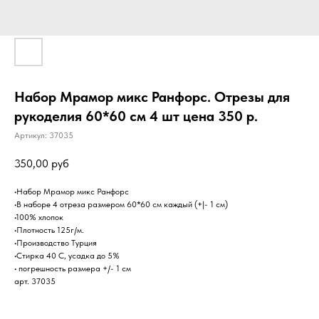
Набор Мрамор микс Ранфорс. Отрезы для
рукоделия 60*60 см 4 шт цена 350 р.
Артикул:
37035
350,00
руб
•Набор Мрамор микс Ранфорс
•В наборе 4 отреза размером 60*60 см каждый (+|- 1 см)
•100% хлопок
•Плотность 125г/м.
•Производство Турция
•Стирка 40 С, усадка до 5%
• погрешность размера +/- 1 см
арт. 37035