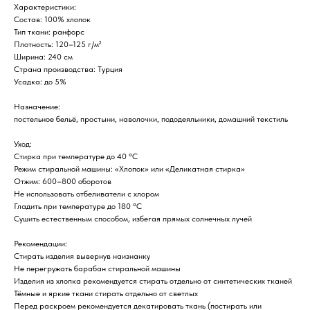
Характеристики:
Состав: 100% хлопок
Тип ткани: ранфорс
Плотность: 120–125 г/м²
Ширина: 240 см
Страна производства: Турция
Усадка: до 5%
Назначение:
постельное бельё, простыни, наволочки, пододеяльники, домашний текстиль
Уход:
Стирка при температуре до 40 °C
Режим стиральной машины: «Хлопок» или «Деликатная стирка»
Отжим: 600–800 оборотов
Не использовать отбеливатели с хлором
Гладить при температуре до 180 °C
Сушить естественным способом, избегая прямых солнечных лучей
Рекомендации:
Стирать изделия вывернув наизнанку
Не перегружать барабан стиральной машины
Изделия из хлопка рекомендуется стирать отдельно от синтетических тканей
Тёмные и яркие ткани стирать отдельно от светлых
Перед раскроем рекомендуется декатировать ткань (постирать или