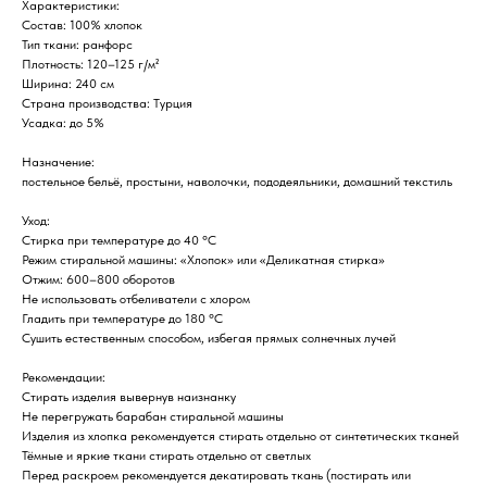
Характеристики:
Состав: 100% хлопок
Тип ткани: ранфорс
Плотность: 120–125 г/м²
Ширина: 240 см
Страна производства: Турция
Усадка: до 5%
Назначение:
постельное бельё, простыни, наволочки, пододеяльники, домашний текстиль
Уход:
Стирка при температуре до 40 °C
Режим стиральной машины: «Хлопок» или «Деликатная стирка»
Отжим: 600–800 оборотов
Не использовать отбеливатели с хлором
Гладить при температуре до 180 °C
Сушить естественным способом, избегая прямых солнечных лучей
Рекомендации:
Стирать изделия вывернув наизнанку
Не перегружать барабан стиральной машины
Изделия из хлопка рекомендуется стирать отдельно от синтетических тканей
Тёмные и яркие ткани стирать отдельно от светлых
Перед раскроем рекомендуется декатировать ткань (постирать или