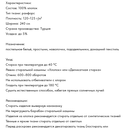
Характеристики:
Состав: 100% хлопок
Тип ткани: ранфорс
Плотность: 120–125 г/м²
Ширина: 240 см
Страна производства: Турция
Усадка: до 5%
Назначение:
постельное бельё, простыни, наволочки, пододеяльники, домашний текстиль
Уход:
Стирка при температуре до 40 °C
Режим стиральной машины: «Хлопок» или «Деликатная стирка»
Отжим: 600–800 оборотов
Не использовать отбеливатели с хлором
Гладить при температуре до 180 °C
Сушить естественным способом, избегая прямых солнечных лучей
Рекомендации:
Стирать изделия вывернув наизнанку
Не перегружать барабан стиральной машины
Изделия из хлопка рекомендуется стирать отдельно от синтетических тканей
Тёмные и яркие ткани стирать отдельно от светлых
Перед раскроем рекомендуется декатировать ткань (постирать или