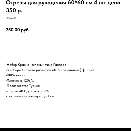
Отрезы для рукоделия 60*60 см 4 шт цена
350 р.
35468
350,00
руб
Заказать
•Набор Красно- зелёный микс Ранфорс
•В наборе 4 отреза размером 60*60 см каждый (+|- 1 см)
•100% хлопок
•Плотность 125г/м.
•Производство Турция
•Стирка 40 С, усадка до 5%
• погрешность размера +/- 1 см