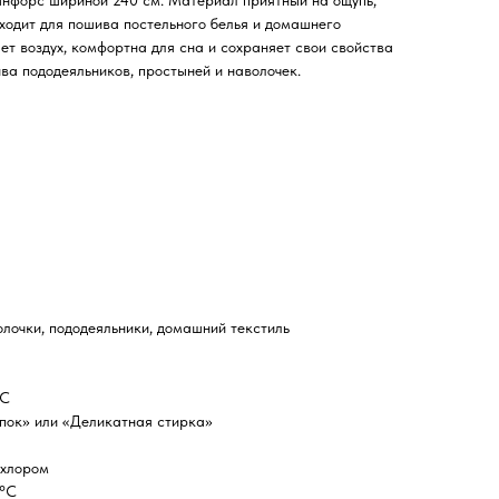
анфорс шириной 240 см. Материал приятный на ощупь,
ходит для пошива постельного белья и домашнего
ет воздух, комфортна для сна и сохраняет свои свойства
ива пододеяльников, простыней и наволочек.
олочки, пододеяльники, домашний текстиль
°C
пок» или «Деликатная стирка»
 хлором
 °C