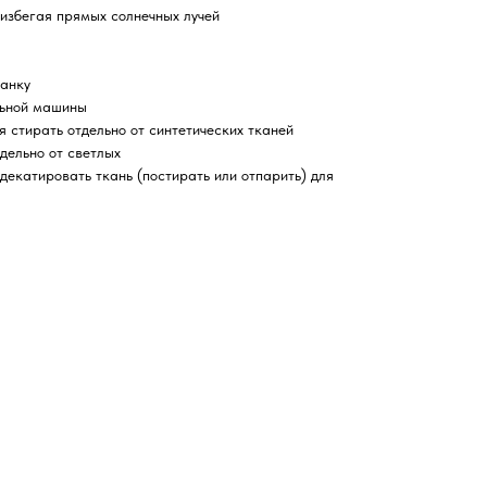
избегая прямых солнечных лучей
нанку
льной машины
я стирать отдельно от синтетических тканей
дельно от светлых
екатировать ткань (постирать или отпарить) для