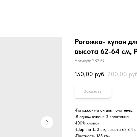
Рогожка- купон дл
высота 62-64 см, 
Артикул:
28293
150,00
руб
200,00
ру
Заказать
•Рогожка- купон для полотенец
•В одном купоне 3 полотенца
•100% хлопок
•Ширина 150 см, высота 62-64 
•Плотность 185 г/м.