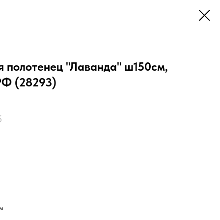
я полотенец "Лаванда" ш150см,
РФ (28293)
б
см