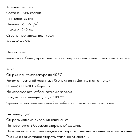
Характеристики:
Состав: 100% хлопок
Тип ткани: сатин
Плотность: 135 г/м²
Ширина: 240 см
Страна производства: Турция
Усадка: до 5%
Назначение:
постельное бельё, простыни, наволочки, пододеяльники, домашний текстиль
Уход:
Стирка при температуре до 40 °C
Режим стиральной машины: «Хлопок» или «Деликатная стирка»
Отжим: 600–800 оборотов
Не использовать отбеливатели с хлором
Гладить при температуре до 180 °C
Сушить естественным способом, избегая прямых солнечных лучей
Рекомендации:
Стирать изделия вывернув наизнанку
Не перегружать барабан стиральной машины
Изделия из хлопка рекомендуется стирать отдельно от синтетических тканей
Тёмные и яркие ткани стирать отдельно от светлых