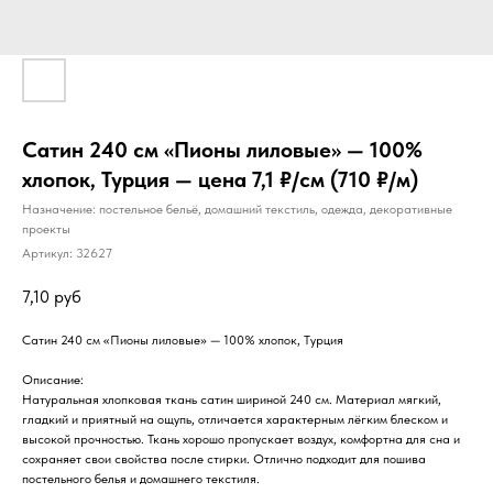
Сатин 240 см «Пионы лиловые» — 100%
хлопок, Турция — цена 7,1 ₽/см (710 ₽/м)
Назначение: постельное бельё, домашний текстиль, одежда, декоративные
проекты
Артикул:
32627
7,10
руб
Сатин 240 см «Пионы лиловые» — 100% хлопок, Турция
Описание:
Натуральная хлопковая ткань сатин шириной 240 см. Материал мягкий,
гладкий и приятный на ощупь, отличается характерным лёгким блеском и
высокой прочностью. Ткань хорошо пропускает воздух, комфортна для сна и
сохраняет свои свойства после стирки. Отлично подходит для пошива
постельного белья и домашнего текстиля.