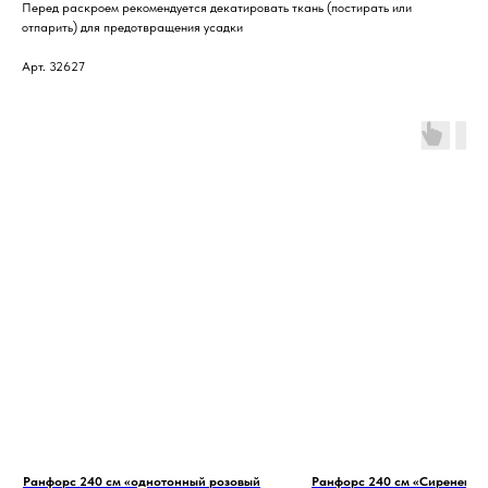
Перед раскроем рекомендуется декатировать ткань (постирать или
отпарить) для предотвращения усадки
Арт. 32627
Ранфорс 240 см «однотонный розовый
Ранфорс 240 см «Сиреневый