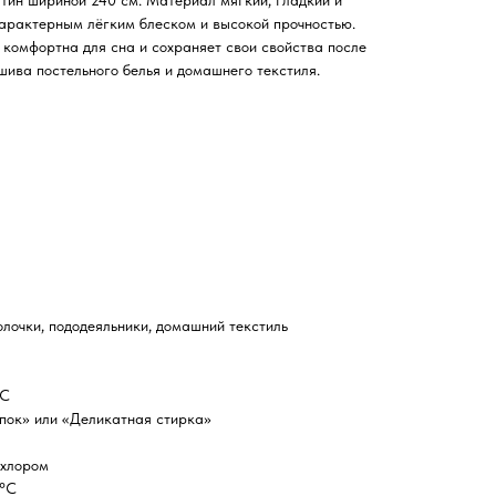
тин шириной 240 см. Материал мягкий, гладкий и
характерным лёгким блеском и высокой прочностью.
, комфортна для сна и сохраняет свои свойства после
шива постельного белья и домашнего текстиля.
олочки, пододеяльники, домашний текстиль
°C
пок» или «Деликатная стирка»
 хлором
 °C