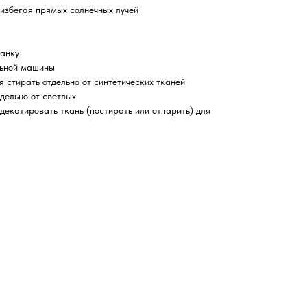
избегая прямых солнечных лучей
нанку
льной машины
я стирать отдельно от синтетических тканей
дельно от светлых
екатировать ткань (постирать или отпарить) для