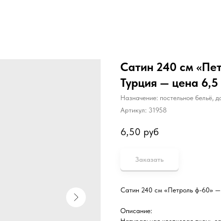
Сатин 240 см «Пет
Турция — цена 6,5 
Назначение: постельное бельё, 
Артикул:
31958
6,50
руб
Заказать
Сатин 240 см «Петроль ф-60» —
Описание: