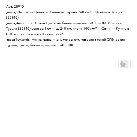
Арт. 28910
_meta_title: Сатин Цветы на бежевом ширина 240 см 100% хлопок Турция
(28910)
_meta_description: Сатин Цветы на бежевом ширина 240 см 100% хлопок
Турция (28910) цена за 1 см — ш. 240 см, плотн. 140 г/м? — Сатин — Купить в
СПб и с доставкой по России. Love?T
_meta_keywords: купить ткань, ткань метражом, магазин тканей СПб, сатин,
турция, цветы, бежевом, ширина, 240, 100