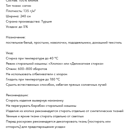
Состав: 100% хлопок
Тип ткани: сатин
Плотность: 135 г/м²
Ширина: 240 см
Страна производства: Турция
Усадка: до 5%
Назначение:
постельное бельё, простыни, наволочки, пододеяльники, домашний текстиль
Уход:
Стирка при температуре до 40 °C
Режим стиральной машины: «Хлопок» или «Деликатная стирка»
Отжим: 600–800 оборотов
Не использовать отбеливатели с хлором
Гладить при температуре до 180 °C
Сушить естественным способом, избегая прямых солнечных лучей
Рекомендации:
Стирать изделия вывернув наизнанку
Не перегружать барабан стиральной машины
Изделия из хлопка рекомендуется стирать отдельно от синтетических тканей
Тёмные и яркие ткани стирать отдельно от светлых
Перед раскроем рекомендуется декатировать ткань (постирать или
отпарить) для предотвращения усадки