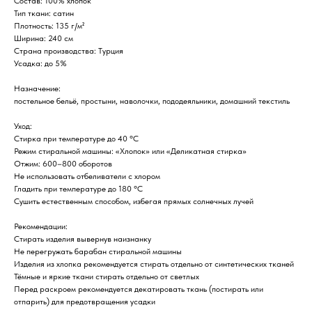
Состав: 100% хлопок
Тип ткани: сатин
Плотность: 135 г/м²
Ширина: 240 см
Страна производства: Турция
Усадка: до 5%
Назначение:
постельное бельё, простыни, наволочки, пододеяльники, домашний текстиль
Уход:
Стирка при температуре до 40 °C
Режим стиральной машины: «Хлопок» или «Деликатная стирка»
Отжим: 600–800 оборотов
Не использовать отбеливатели с хлором
Гладить при температуре до 180 °C
Сушить естественным способом, избегая прямых солнечных лучей
Рекомендации:
Стирать изделия вывернув наизнанку
Не перегружать барабан стиральной машины
Изделия из хлопка рекомендуется стирать отдельно от синтетических тканей
Тёмные и яркие ткани стирать отдельно от светлых
Перед раскроем рекомендуется декатировать ткань (постирать или
отпарить) для предотвращения усадки