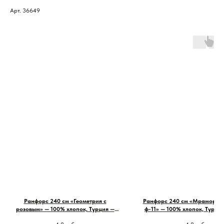
Арт. 36649
Ранфорс 240 см «Геометрия с
Ранфорс 240 см «Мрамор о
розовым» — 100% хлопок, Турция —
ф-11» — 100% хлопок, Турци
цена 4,8 ₽/см (480 ₽/м)
4,8 ₽/см (480 ₽/м)