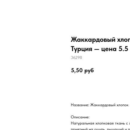
Жаккардовый хлоп
Турция — цена 5.5 
36298
5,50
руб
Заказать
Название: Жаккардовый хлопок 
Описание:
Натуральная хлопковая ткань с
приятный на ощупь, дышащий и п