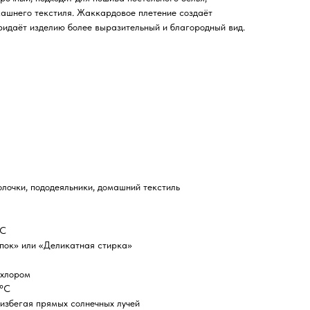
машнего текстиля. Жаккардовое плетение создаёт
ридаёт изделию более выразительный и благородный вид.
олочки, пододеяльники, домашний текстиль
°C
пок» или «Деликатная стирка»
 хлором
 °C
избегая прямых солнечных лучей