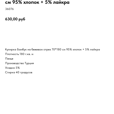
см 95% хлопок + 5% лайкра
36076
630,00
руб
Заказать
Кулирка Бамбук на бежевом отрез 70*180 см 95% хлопок + 5% лайкра
Плотность 180 г.кв. м
Пенье
Производство Турция
Усадка 5%
Стирка 40 градусов