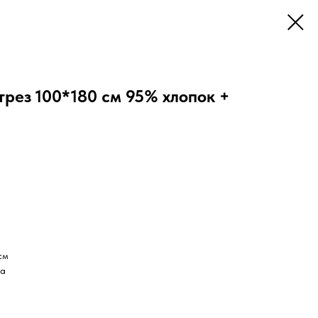
рез 100*180 см 95% хлопок +
см
ра