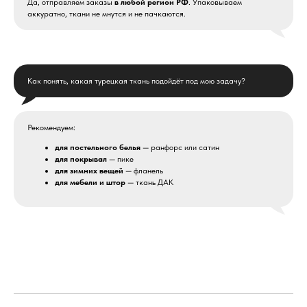
Да, отправляем заказы
в любой регион РФ
. Упаковываем
аккуратно, ткани не мнутся и не пачкаются.
Как понять, какая турецкая ткань подойдёт под мою задачу?
Рекомендуем:
для постельного белья
— ранфорс или сатин
для покрывал
— пике
для зимних вещей
— фланель
для мебели и штор
— ткань ДАК