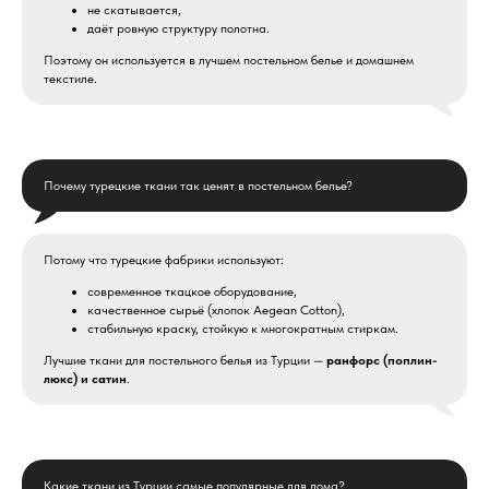
не скатывается,
даёт ровную структуру полотна.
Поэтому он используется в лучшем постельном белье и домашнем
текстиле.
Почему турецкие ткани так ценят в постельном белье?
Потому что турецкие фабрики используют:
современное ткацкое оборудование,
качественное сырьё (хлопок Aegean Cotton),
стабильную краску, стойкую к многократным стиркам.
Лучшие ткани для постельного белья из Турции —
ранфорс (поплин-
люкс) и сатин
.
Какие ткани из Турции самые популярные для дома?