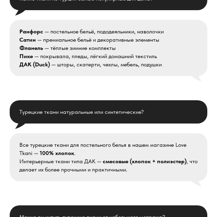
Ранфорс
— постельное бельё, пододеяльники, наволочки
Сатин
— премиальное бельё и декоративные элементы
Фланель
— тёплые зимние комплекты
Пике
— покрывала, пледы, лёгкий домашний текстиль
ДАК (Duck)
— шторы, скатерти, чехлы, мебель, подушки
Турецкие ткани натуральные или синтетические?
Все турецкие ткани для постельного белья в нашем магазине Love
Tkani —
100% хлопок
.
Интерьерные ткани типа ДАК —
смесовые (хлопок + полиэстер)
, что
делает их более прочными и практичными.