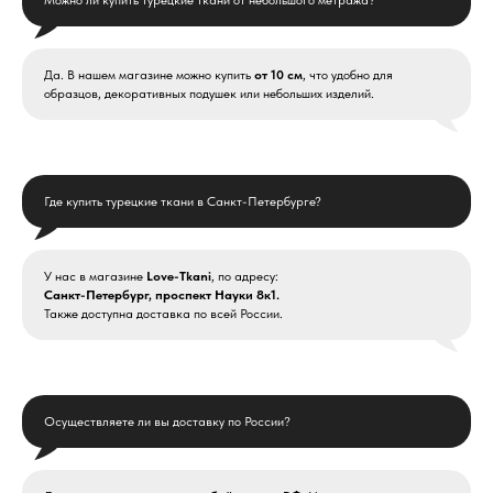
Можно ли купить турецкие ткани от небольшого метража?
Да. В нашем магазине можно купить
от 10 см
, что удобно для
образцов, декоративных подушек или небольших изделий.
Где купить турецкие ткани в Санкт-Петербурге?
У нас в магазине
Love-Tkani
, по адресу:
Санкт-Петербург, проспект Науки 8к1.
Также доступна доставка по всей России.
Осуществляете ли вы доставку по России?