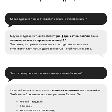
Какие турецкие ткани считаются самыми качественными?
К лучшим турецким тканям относят
ранфорс, сатин, поплин-люкс,
фланель, пике и интерьерную ткань ДАК
Это ткани, которые производятся из натурального хлопка и
отличаются плотностью, долговечностью и стойкостью окраса.
Что такое «турецкий хлопок» и чем он лучше обычного?
Турецкий хлопок — это хлопок
с длинным волокном
, выращенный в
Эгейском и Средиземноморском регионах Турции. Он:
мягкий и гладкий,
прочный,
хорошо пропускает воздух,